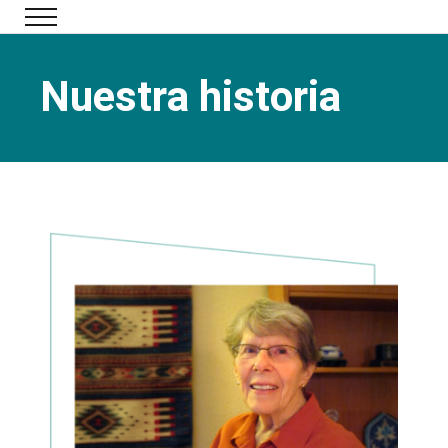
Ir al contenido principal
Nuestra historia